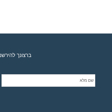
ניווט
באמצעות
מקלדת
ברצונך להירשם 
ביטול
נגישות
לשאלות