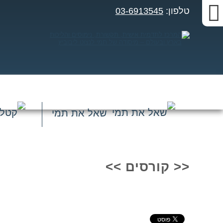
טלפון:
03-6913545
שאל את תמי
זום
מסך
<< קורסים >>
תצוגת