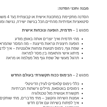
מבנה ותכני הסדנה:
הסדנה מ
סיטואציות אמיתיות מהחיים
.
הכל בגישה ישירה, נגישה ו
ניווט
מפגש 1 –
תדמית, הופעה ונוכחות אישית
באמצעות
מהי תדמית ואיך יוצרים אותה באופן מודע
הופעה חיצונית ונראות מייצגת – מה המסר שהמר
מקלדת
שפת גוף, נימוס תנועות ומחוות אלגנטיות – איך לד
מיתוג אישי והתאמה בין מסר למראה
תרגול מעשי של שפת גוף מול מצלמה או מראה
ביטול
מפגש 2 –
הנימוס ככוח תקשורתי בעולם החדש
נגישות
כללי נימוס קלאסיים לעידן הדיגיטלי
נימוסים בווטסאפ, מיילים ורשתות חברתיות
תקשורת אנושית מול טכנולוגיה
אמנות השיחה והקשב – מתי מדברים, מתי שותקים
איך לפתוח בשיחה עם אדם חדש
לשאלות