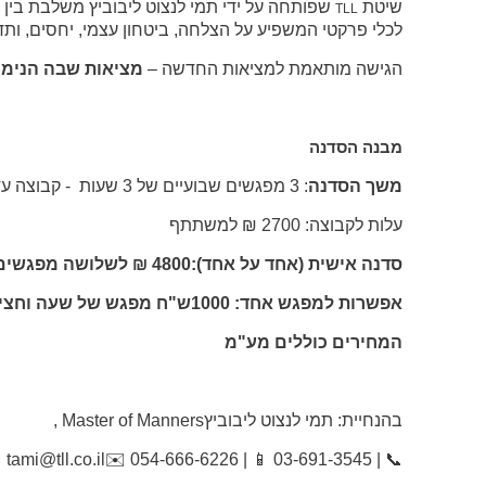
שיטת
שפותחה על ידי תמי לנצוט ליבוביץ משלבת בין נ
TLL
לכלי פרקטי המשפיע על הצלחה, ביטחון עצמי, יחסים, ותד
הגישה מותאמת למציאות החדשה –
מציאות שבה הנימוס
מבנה הסדנה
משך הסדנה
: 3 מפגשים שבועיים של 3 שעות - קבוצה עד 4 משתתפים או סדנה אישית בהתאמה מלאה
עלות לקבוצה: 2700 ₪ למשתתף
סדנה אישית (אחד על אחד):4800 ₪ לשלושה מפגשים של 2 שעות שבועיות
אפשרות למפגש אחד: 1000ש"ח מפגש של שעה וחצי
המחירים כוללים מע"מ
בהנחיית: תמי לנצוט ליבוביץ
, Master of Manners
tami@tll.co.il
✉️
054-666-6226 |
📱
03-691-3545 |
📞