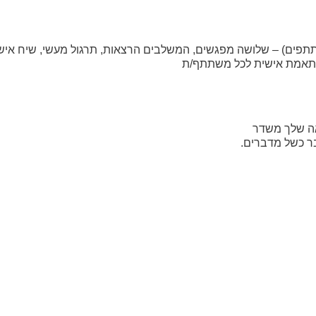
תקיימת במתכונת אישית או קבוצתית (עד 4 משתתפים) – שלושה מפגשים, המשלבים הרצאות, תרגול מעשי, שיח 
מותאמת אישית לכל משתתף/ת
אה שלך משדר
בר כשל מדברים.