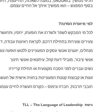
הליווי ממשיך בוואטסאפ, במענה לשאלות, התייעצות, חיזוק
בסוף המפגש – הוא ממשיך איתך אל החיים עצמם.
למי מיועדת הסדנה
?
לכל מי המבקש לשפר ולשדרג את הופעתו, יחסיו, ותחושת
צעירים וצעירות בתחילת דרכם, לקראת ראיונות עבודה, די
מנהלים, יועצים ואנשי עסקים המעוניינים ללטש הופעה ונו
אנשי ציבור, מובילי דעת קהל, עיתונאים ואנשי חינוך
נשים וגברים לפני הסבה מקצועית או תחילת קריירה
זוגות או קבוצות קטנות המעוניינות בחוויה אישית של העש
חובבי תרבות, חברה ונימוס – כקורס העשרה לחיים עצמם
גישת
TLL – The Language of Leadership