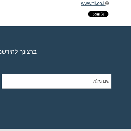
www.tll.co.il
🌐
ברצונך להירשם 