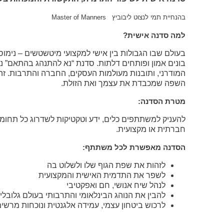
צבעים
בהנחיית תמי לנצוט ליבוביץ
Master of Manners
למה סדנה אישית
?
בעולם שבו הגבולות בין אישי למקצועי מיטשטשים – נימו
בונים אמון ופותחים דלתות
.
סדנת “נא להתנהג בהתאם” נב
המודרני, ותובנות מעולמות העסקים, החברה והתרבות
.
זהו
השפה שמכבדת את עצמך ואת הזולת
.
ניגודיות
מטרת הסדנה:
טקסט
להעניק למשתתפים כלים, ידע וטקטיקות לשדרוג כל תחומי
חברתית או מקצועית
.
הסדנה מאפשרת לכל משתתף
:
לזהות את שפת הגוף שלו ולשלוט בה
לשפר את התדמית האישית והמקצועית
לנהל שיח אנושי, חם ואפקטיבי
להבין את הנוהג הבינלאומי והתרבותי בעולם גלובלי
התאמת
לרכוש ביטחון עצמי, עמידה אלגנטית ונוכחות מרשי
טקסט