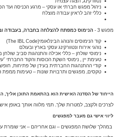
נטוורקינג, הצגה עצמית
בנושא
ניהול מפגש חברתי או עסקי – מרגע הכניסה ועד הפ
נגישות
כללי זהב לראיון עבודה מוצלח
ניתן
לפנות
בדוא"ל
מפגש 3 -
הנימוס כמפתח להצלחה בחברה, בעבודה וב
accessibility@ereznet.co.il
קוד הנימוסים והנוהג הבינלאומי
(The IBL Code)
נוהגי אירוח ונטוורקינג עסקי בארץ ובעולם
נימוסי שולחן – כללי אכילה והתנהגות סביב שולחן
טעימת יין , נימוסי השקת הכוסות והקוד החברתי "ע
קודי ההתנהגות החברתית בעידן של פתיחות, חופש ו
טקסים, מפגשים ותרבויות שונות – טעימות ממפת ה
הייחוד של הסדנה האישית הוא בהתאמת התוכן אליך, ה
לצרכים ולקצב, למטרות שלך. תמי מלווה אותך באופן אישי
ליווי אישי גם מעבר למפגשים
במהלך שלושת המפגשים – וגם אחריהם – אני שומרת ע