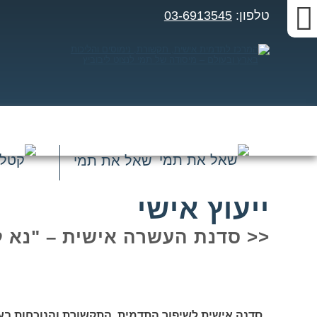
טלפון:
03-6913545
שאל את תמי
זום
ייעוץ אישי
מסך
<< סדנת העשרה אישית – "נא 
תצוגת
סדנה אישית לשיפור התדמית, התקשורת והנוכחות בע