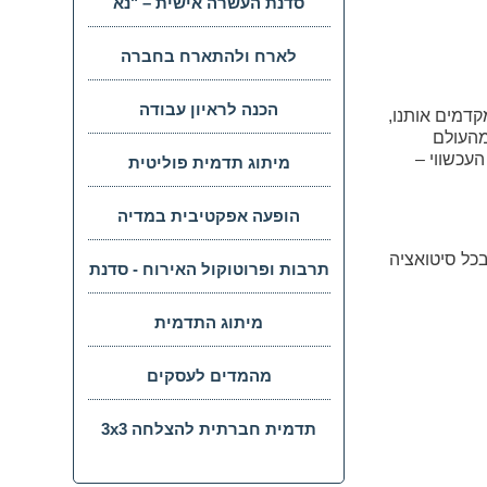
סדנת העשרה אישית – "נא
להתנהג בהתאם"
לארח ולהתארח בחברה
ובעסקים
הכנה לראיון עבודה
קדמים אותנו,
מהעולם
העכשווי –
מיתוג תדמית פוליטית
הופעה אפקטיבית במדיה
 בכל סיטואציה
תרבות ופרוטוקול האירוח - סדנת
אישית להעשרה בחברה
מיתוג התדמית
ובעסקים
המקצועית/עסקית/פוליטית
מהמדים לעסקים
תדמית חברתית להצלחה 3x3